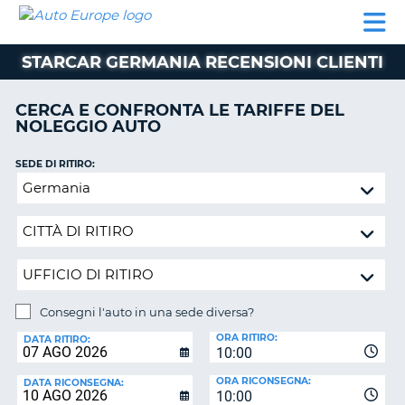
AUTO
NOLEGGIO
NOLEGGIO
NOLEGGIO
PARTNER
AIUTO
EUROPE
AUTO
AUTO
CAMPER
STARCAR GERMANIA RECENSIONI CLIENTI
NOLEGGIO
CAMPER
CERCA E CONFRONTA LE TARIFFE DEL
PARTNER
NOLEGGIO AUTO
NE
AIUTO
SEDE DI RITIRO:
IL
Consegni
MIO
l'auto
ACCOUNT
in
GESTISCI
una
PRENOTAZIONE
sede
diversa?
ITALIA
Consegni l'auto in una sede diversa?
SEDE
ORA RITIRO:
DI
DATA RITIRO:
10:00
RICONSEGNA:
ORA RICONSEGNA:
DATA RICONSEGNA:
10:00