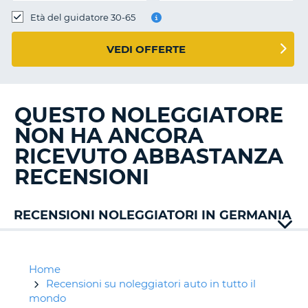
Età del guidatore 30-65
VEDI OFFERTE
QUESTO NOLEGGIATORE
NON HA ANCORA
RICEVUTO ABBASTANZA
RECENSIONI
RECENSIONI NOLEGGIATORI IN GERMANIA
Alamo
Avis
Buchbinder
Home
Budget
Recensioni su noleggiatori auto in tutto il
Enterprise
mondo
T