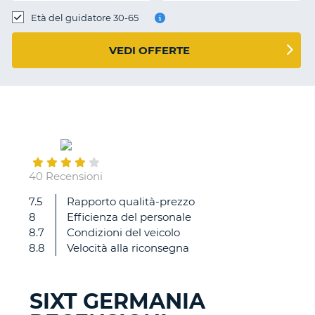
Età del guidatore 30-65
VEDI OFFERTE
August
28
40 Recensioni
7.5
Rapporto qualità-prezzo
Avrei
8
Efficienza del personale
preferito
8.7
Condizioni del veicolo
ricevere
8.8
Velocità alla riconsegna
maggioori
informazioni
sulle
SIXT GERMANIA
modalità
T