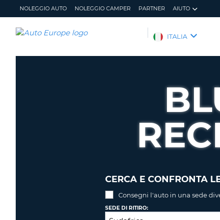
NOLEGGIO AUTO
NOLEGGIO CAMPER
PARTNER
AIUTO
AUTO
ITALIA
EUROPE
NOLEGGIO
AUTO
BL
NOLEGGIO
CAMPER
REC
PARTNER
AIUTO
IL
GESTISCI
MIO
PRENOTAZIONE
ACCOUNT
ITALIA
CERCA E CONFRONTA LE
Consegni l'auto in una sede div
SEDE DI RITIRO: