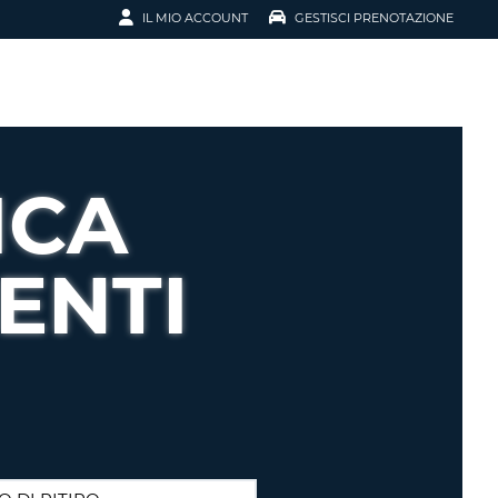
IL MIO ACCOUNT
GESTISCI PRENOTAZIONE
SCI LA
OTAZIONE
IRIZZO EMAIL
IL
ICA
D
I VOUCHER
ENTI
ENOTAZIONE
ICATO LA TUA PASSWORD?
NOTAZIONI PIÙ VELOCI
A UN ACCOUNT