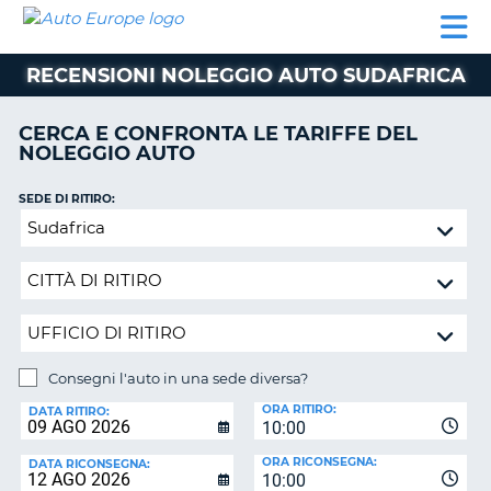
AUTO
NOLEGGIO
NOLEGGIO
NOLEGGIO
PARTNER
AIUTO
EUROPE
AUTO
AUTO
CAMPER
RECENSIONI NOLEGGIO AUTO SUDAFRICA
NOLEGGIO
CAMPER
CERCA E CONFRONTA LE TARIFFE DEL
PARTNER
NOLEGGIO AUTO
NE
AIUTO
SEDE DI RITIRO:
IL
Consegni
MIO
l'auto
ACCOUNT
in
GESTISCI
una
PRENOTAZIONE
sede
diversa?
ITALIA
Consegni l'auto in una sede diversa?
SEDE
ORA RITIRO:
DI
DATA RITIRO:
10:00
RICONSEGNA:
ORA RICONSEGNA:
DATA RICONSEGNA:
10:00