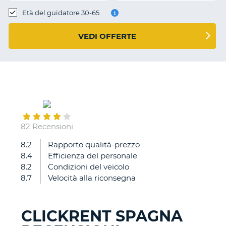
Età del guidatore 30-65
VEDI OFFERTE
July
20
82 Recensioni
8.2
Rapporto qualità-prezzo
Troppo
8.4
Efficienza del personale
lunghi
8.2
Condizioni del veicolo
a
8.7
Velocità alla riconsegna
restituire
la
caparra
CLICKRENT SPAGNA
T