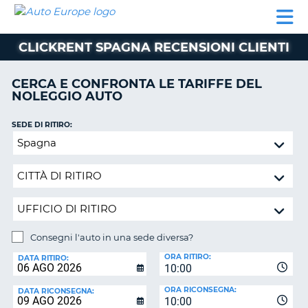
AUTO
NOLEGGIO
NOLEGGIO
NOLEGGIO
PARTNER
AIUTO
EUROPE
AUTO
AUTO
CAMPER
CLICKRENT SPAGNA RECENSIONI CLIENTI
NOLEGGIO
CAMPER
CERCA E CONFRONTA LE TARIFFE DEL
PARTNER
NOLEGGIO AUTO
NE
AIUTO
SEDE DI RITIRO:
IL
Consegni
MIO
l'auto
ACCOUNT
in
GESTISCI
una
PRENOTAZIONE
sede
diversa?
ITALIA
Consegni l'auto in una sede diversa?
SEDE
ORA RITIRO:
DI
DATA RITIRO:
10:00
RICONSEGNA:
ORA RICONSEGNA:
DATA RICONSEGNA:
10:00