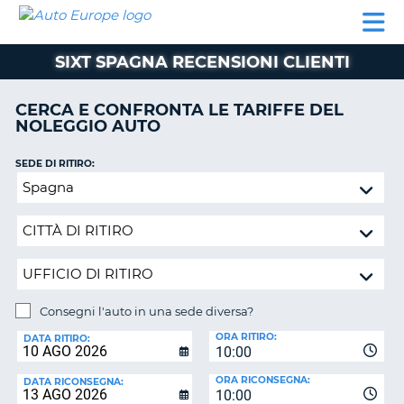
AUTO
NOLEGGIO
NOLEGGIO
NOLEGGIO
PARTNER
AIUTO
EUROPE
AUTO
AUTO
CAMPER
SIXT SPAGNA RECENSIONI CLIENTI
NOLEGGIO
CAMPER
CERCA E CONFRONTA LE TARIFFE DEL
PARTNER
NOLEGGIO AUTO
NE
AIUTO
SEDE DI RITIRO:
IL
Consegni
MIO
l'auto
ACCOUNT
in
GESTISCI
una
PRENOTAZIONE
sede
diversa?
ITALIA
Consegni l'auto in una sede diversa?
SEDE
ORA RITIRO:
DI
DATA RITIRO:
10:00
RICONSEGNA:
ORA RICONSEGNA:
DATA RICONSEGNA:
10:00