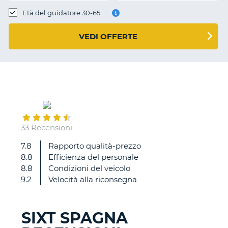
Età del guidatore 30-65
VEDI OFFERTE
October
21
33 Recensioni
7.8
Rapporto qualità-prezzo
Ho
8.8
Efficienza del personale
trovato
8.8
Condizioni del veicolo
l'auto
9.2
Velocità alla riconsegna
con
tutti
i
SIXT SPAGNA
comandi
T