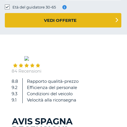
Età del guidatore 30-65
VEDI OFFERTE
September
03
84 Recensioni
8.8
Rapporto qualità-prezzo
Tutto
9.2
Efficienza del personale
perfetto
9.3
Condizioni del veicolo
9.1
Velocità alla riconsegna
AVIS SPAGNA
T