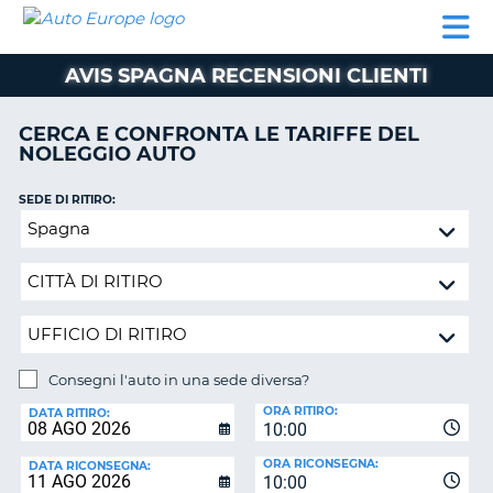
AUTO
NOLEGGIO
NOLEGGIO
NOLEGGIO
PARTNER
AIUTO
EUROPE
AUTO
AUTO
CAMPER
AVIS SPAGNA RECENSIONI CLIENTI
NOLEGGIO
CAMPER
CERCA E CONFRONTA LE TARIFFE DEL
PARTNER
NOLEGGIO AUTO
NE
AIUTO
SEDE DI RITIRO:
IL
Consegni
MIO
l'auto
ACCOUNT
in
GESTISCI
una
PRENOTAZIONE
sede
diversa?
ITALIA
Consegni l'auto in una sede diversa?
SEDE
ORA RITIRO:
DI
DATA RITIRO:
10:00
RICONSEGNA:
ORA RICONSEGNA:
DATA RICONSEGNA:
10:00