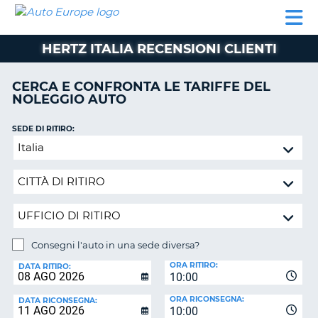
AUTO
NOLEGGIO
NOLEGGIO
NOLEGGIO
PARTNER
AIUTO
EUROPE
AUTO
AUTO
CAMPER
HERTZ ITALIA RECENSIONI CLIENTI
NOLEGGIO
CAMPER
CERCA E CONFRONTA LE TARIFFE DEL
PARTNER
NOLEGGIO AUTO
NE
AIUTO
SEDE DI RITIRO:
IL
Consegni
MIO
l'auto
ACCOUNT
in
GESTISCI
una
PRENOTAZIONE
sede
diversa?
ITALIA
Consegni l'auto in una sede diversa?
SEDE
ORA RITIRO:
DI
DATA RITIRO:
10:00
RICONSEGNA:
ORA RICONSEGNA:
DATA RICONSEGNA:
10:00