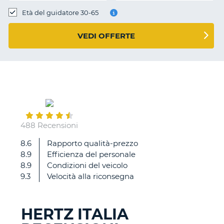
Età del guidatore 30-65
VEDI OFFERTE
September
21
488 Recensioni
8.6
Rapporto qualità-prezzo
Auto
8.9
Efficienza del personale
non
8.9
Condizioni del veicolo
lavata
9.3
Velocità alla riconsegna
bene
HERTZ ITALIA
T