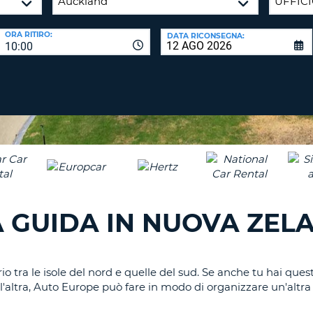
CARATTE
NUOVA
ALMEN
AGENZIE D
PASSWORD
ORA RITIRO:
DATA RICONSEGNA:
UN
10:00
CARATTE
MAIUSCO
ALMEN
MODIFIC
PASSWO
UN
CARATTE
MINUSCO
CANCEL
ALMEN
UN
NUMERO
ALMEN
A GUIDA IN NUOVA ZEL
UN
CARATTE
SPECIALE
o tra le isole del nord e quelle del sud. Se anche tu hai ques
all'altra, Auto Europe può fare in modo di organizzare un'altr