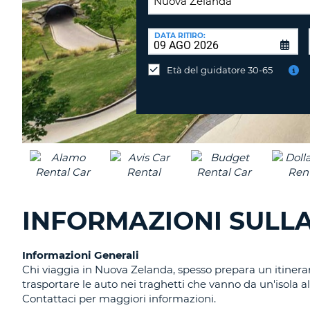
SEDE
DI
DATA RITIRO:
Consegni
RICONSEGNA:
l'auto
Età del guidatore 30-65
in
una
sede
diversa?
INFORMAZIONI SULL
Informazioni Generali
Chi viaggia in Nuova Zelanda, spesso prepara un itinerari
trasportare le auto nei traghetti che vanno da un'isola 
Contattaci per maggiori informazioni.