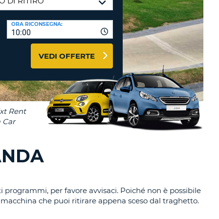
RI
O
I VIAGGIO E AFFILIATI
ORA RICONSEGNA:
WEB
10:00
LOGIN
RE
LO
VEDI OFFERTE
TO
A
RD
RE
LO
O
O
ANDA
RE
ti programmi, per favore avvisaci. Poiché non è possibile
a macchina che puoi ritirare appena sceso dal traghetto.