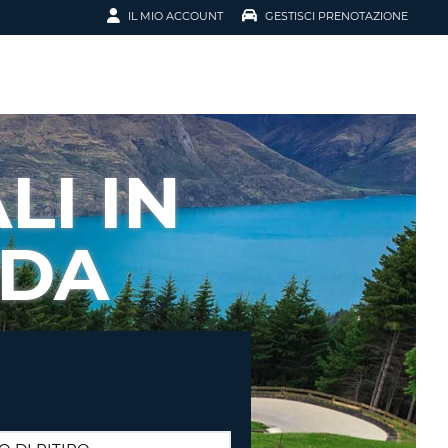
IL MIO ACCOUNT
GESTISCI PRENOTAZIONE
SCI LA
OTAZIONE
IRIZZO EMAIL
IL
LI IN
D
I VOUCHER
NDA
ENOTAZIONE
ICATO LA TUA PASSWORD?
NOTAZIONI PIÙ VELOCI
A UN ACCOUNT