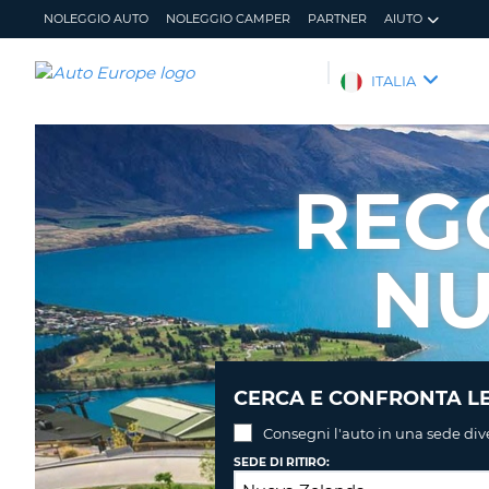
NOLEGGIO AUTO
NOLEGGIO CAMPER
PARTNER
AIUTO
AUTO
ITALIA
EUROPE
NOLEGGIO
AUTO
REGO
NOLEGGIO
CAMPER
NU
PARTNER
AIUTO
IL
GESTISCI
MIO
PRENOTAZIONE
ACCOUNT
ITALIA
CERCA E CONFRONTA LE
Consegni l'auto in una sede div
SEDE DI RITIRO: