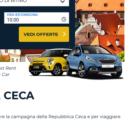
RI
O
I VIAGGIO E AFFILIATI
ORA RICONSEGNA:
WEB
10:00
LOGIN
RE
LO
VEDI OFFERTE
TO
A
RD
RE
LO
O
O
A CECA
RE
itare la campagna della Repubblica Ceca e per viaggiare