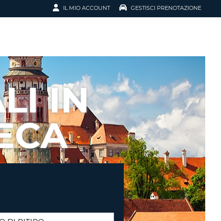
IL MIO ACCOUNT
GESTISCI PRENOTAZIONE
SCI LA
OTAZIONE
IRIZZO EMAIL
IL
LI IN
D
I VOUCHER
ECA
ENOTAZIONE
ICATO LA TUA PASSWORD?
NOTAZIONI PIÙ VELOCI
A UN ACCOUNT