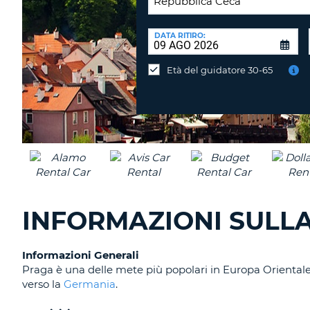
SEDE
DI
DATA RITIRO:
Consegni
RICONSEGNA:
l'auto
Età del guidatore 30-65
in
una
sede
diversa?
INFORMAZIONI SULLA
Informazioni Generali
Praga è una delle mete più popolari in Europa Orientale
verso la
Germania
.