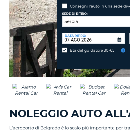
Consegni l'auto in una sede div
SEDE DI RITIRO:
SEDE
DI
DATA RITIRO:
Consegni
RICONSEGNA:
l'auto
Età del guidatore 30-65
in
una
sede
diversa?
NOLEGGIO AUTO ALL
L'aeroporto di Belgrado è lo scalo più importante per traf