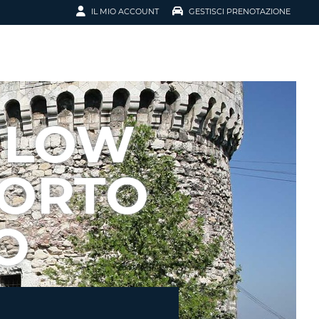
IL MIO ACCOUNT
GESTISCI PRENOTAZIONE
SCI LA
OTAZIONE
IRIZZO EMAIL
IL
 LOW
D
I VOUCHER
PORTO
ENOTAZIONE
O
ICATO LA TUA PASSWORD?
NOTAZIONI PIÙ VELOCI
A UN ACCOUNT