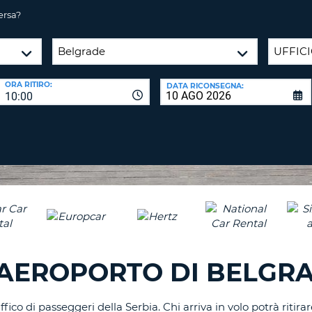
CARATTE
NUOVA
ersa?
ALMEN
AGENZIE D
PASSWORD
UN
CARATTE
MAIUSCO
ORA RITIRO:
DATA RICONSEGNA:
ALMEN
MODIFIC
10:00
PASSWO
UN
CARATTE
MINUSCO
CANCEL
ALMEN
UN
NUMERO
ALMEN
UN
CARATTE
SPECIALE
'AEROPORTO DI BELGR
fico di passeggeri della Serbia. Chi arriva in volo potrà ritira