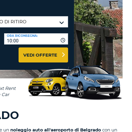
RI
O
I VIAGGIO E AFFILIATI
WEB
LOGIN
RE
LO
ORA RICONSEGNA:
TO
A
10:00
RD
RE
VEDI OFFERTE
LO
O
O
RE
ADO
re un
noleggio auto all'aeroporto di Belgrado
con un