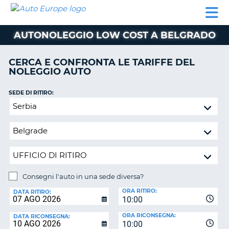
AUTO
NOLEGGIO
NOLEGGIO
NOLEGGIO
PARTNER
AIUTO
EUROPE
AUTO
AUTO
CAMPER
AUTONOLEGGIO LOW COST A BELGRADO
NOLEGGIO
CAMPER
CERCA E CONFRONTA LE TARIFFE DEL
PARTNER
NOLEGGIO AUTO
NE
AIUTO
SEDE DI RITIRO:
IL
Consegni
MIO
l'auto
ACCOUNT
in
GESTISCI
una
PRENOTAZIONE
sede
diversa?
ITALIA
Consegni l'auto in una sede diversa?
SEDE
ORA RITIRO:
DI
DATA RITIRO:
10:00
RICONSEGNA:
ORA RICONSEGNA:
DATA RICONSEGNA:
10:00