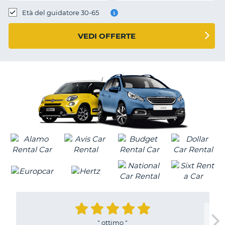
Età del guidatore 30-65
VEDI OFFERTE
"
ottimo
"
T