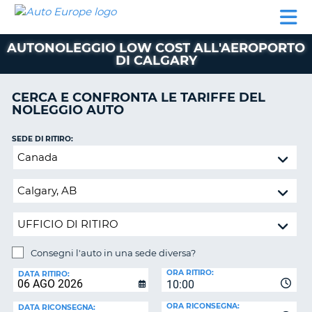
AUTO
NOLEGGIO
NOLEGGIO
NOLEGGIO
PARTNER
AIUTO
EUROPE
AUTO
AUTO
CAMPER
AUTONOLEGGIO LOW COST ALL'AEROPORTO
NOLEGGIO
DI CALGARY
CAMPER
PARTNER
CERCA E CONFRONTA LE TARIFFE DEL
NE
NOLEGGIO AUTO
AIUTO
IL
SEDE DI RITIRO:
MIO
Consegni
ACCOUNT
l'auto
in
GESTISCI
una
PRENOTAZIONE
sede
ITALIA
diversa?
Consegni l'auto in una sede diversa?
SEDE
ORA RITIRO:
DI
DATA RITIRO:
10:00
RICONSEGNA:
ORA RICONSEGNA:
DATA RICONSEGNA: