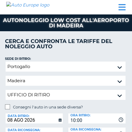
AUTO
NOLEGGIO
NOLEGGIO
NOLEGGIO
PARTNER
AIUTO
EUROPE
AUTO
AUTO
CAMPER
AUTONOLEGGIO LOW COST ALL'AEROPORTO
NOLEGGIO
DI MADEIRA
CAMPER
PARTNER
CERCA E CONFRONTA LE TARIFFE DEL
NE
NOLEGGIO AUTO
AIUTO
IL
SEDE DI RITIRO:
MIO
Consegni
ACCOUNT
l'auto
in
GESTISCI
una
PRENOTAZIONE
sede
ITALIA
diversa?
Consegni l'auto in una sede diversa?
SEDE
ORA RITIRO:
DI
DATA RITIRO:
10:00
RICONSEGNA:
ORA RICONSEGNA:
DATA RICONSEGNA: