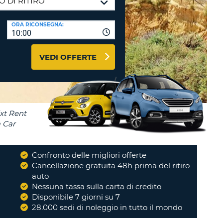
RI
O
I VIAGGIO E AFFILIATI
ORA RICONSEGNA:
WEB
10:00
LOGIN
RE
LO
VEDI OFFERTE
TO
A
RD
RE
LO
O
O
Confronto delle migliori offerte
i
Cancellazione gratuita 48h prima del ritiro
RE
auto
Nessuna tassa sulla carta di credito
Disponibile 7 giorni su 7
28.000 sedi di noleggio in tutto il mondo