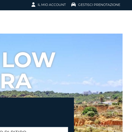
IL MIO ACCOUNT
GESTISCI PRENOTAZIONE
SCI LA
OTAZIONE
IRIZZO EMAIL
IL
 LOW
D
I VOUCHER
IRA
ENOTAZIONE
ICATO LA TUA PASSWORD?
NOTAZIONI PIÙ VELOCI
A UN ACCOUNT