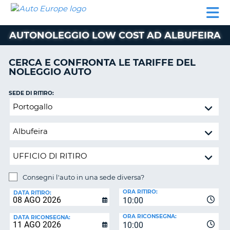
AUTO
NOLEGGIO
NOLEGGIO
NOLEGGIO
PARTNER
AIUTO
EUROPE
AUTO
AUTO
CAMPER
AUTONOLEGGIO LOW COST AD ALBUFEIRA
NOLEGGIO
CAMPER
CERCA E CONFRONTA LE TARIFFE DEL
PARTNER
NOLEGGIO AUTO
NE
AIUTO
SEDE DI RITIRO:
IL
Consegni
MIO
l'auto
ACCOUNT
in
GESTISCI
una
PRENOTAZIONE
sede
diversa?
ITALIA
Consegni l'auto in una sede diversa?
SEDE
ORA RITIRO:
DI
DATA RITIRO:
10:00
RICONSEGNA:
ORA RICONSEGNA:
DATA RICONSEGNA:
10:00