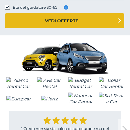
Età del guidatore 30-65
VEDI OFFERTE
"
Credo non sia sta colpa di autoeurope ma del
T