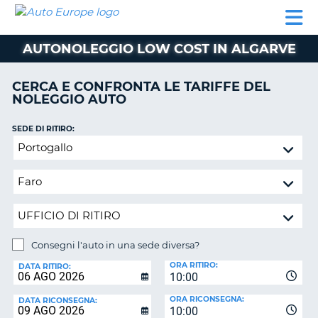
AUTO
NOLEGGIO
NOLEGGIO
NOLEGGIO
PARTNER
AIUTO
EUROPE
AUTO
AUTO
CAMPER
AUTONOLEGGIO LOW COST IN ALGARVE
NOLEGGIO
CAMPER
CERCA E CONFRONTA LE TARIFFE DEL
PARTNER
NOLEGGIO AUTO
NE
AIUTO
SEDE DI RITIRO:
IL
Consegni
MIO
l'auto
ACCOUNT
in
GESTISCI
una
PRENOTAZIONE
sede
diversa?
ITALIA
Consegni l'auto in una sede diversa?
SEDE
ORA RITIRO:
DI
DATA RITIRO:
10:00
RICONSEGNA:
ORA RICONSEGNA:
DATA RICONSEGNA:
10:00