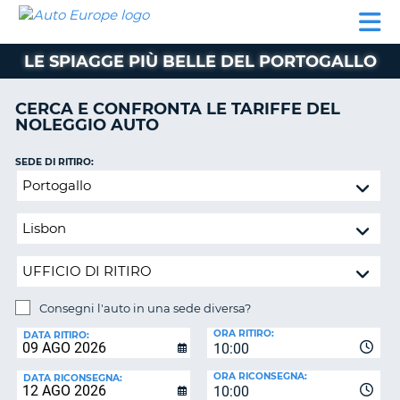
AUTO
NOLEGGIO
NOLEGGIO
NOLEGGIO
PARTNER
AIUTO
EUROPE
AUTO
AUTO
CAMPER
LE SPIAGGE PIÙ BELLE DEL PORTOGALLO
NOLEGGIO
CAMPER
CERCA E CONFRONTA LE TARIFFE DEL
PARTNER
NOLEGGIO AUTO
NE
AIUTO
SEDE DI RITIRO:
IL
Consegni
MIO
l'auto
ACCOUNT
in
GESTISCI
una
PRENOTAZIONE
sede
diversa?
ITALIA
Consegni l'auto in una sede diversa?
SEDE
ORA RITIRO:
DI
DATA RITIRO:
10:00
RICONSEGNA:
ORA RICONSEGNA:
DATA RICONSEGNA:
10:00