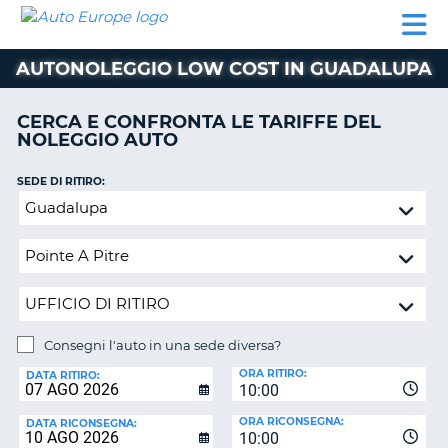
AUTO
NOLEGGIO
NOLEGGIO
NOLEGGIO
PARTNER
AIUTO
EUROPE
AUTO
AUTO
CAMPER
AUTONOLEGGIO LOW COST IN GUADALUPA
NOLEGGIO
CAMPER
CERCA E CONFRONTA LE TARIFFE DEL
PARTNER
NOLEGGIO AUTO
NE
AIUTO
SEDE DI RITIRO:
IL
Consegni
MIO
l'auto
ACCOUNT
in
GESTISCI
una
PRENOTAZIONE
sede
diversa?
ITALIA
Consegni l'auto in una sede diversa?
SEDE
ORA RITIRO:
DI
DATA RITIRO:
10:00
RICONSEGNA:
ORA RICONSEGNA:
DATA RICONSEGNA:
10:00