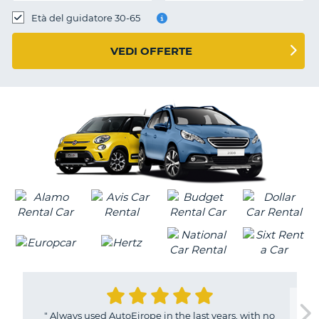
Età del guidatore 30-65
VEDI OFFERTE
"
Always used AutoEirope in the last years, with no
T