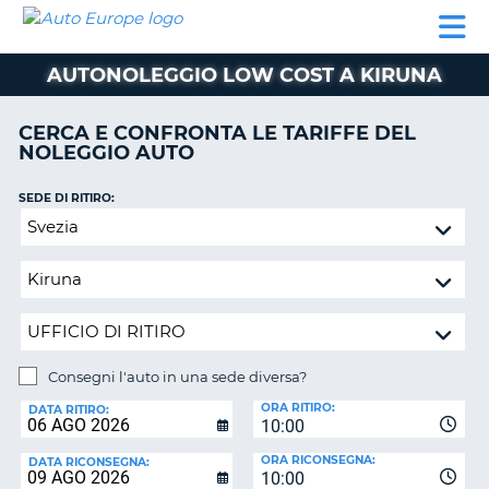
AUTO
NOLEGGIO
NOLEGGIO
NOLEGGIO
PARTNER
AIUTO
EUROPE
AUTO
AUTO
CAMPER
AUTONOLEGGIO LOW COST A KIRUNA
NOLEGGIO
CAMPER
CERCA E CONFRONTA LE TARIFFE DEL
PARTNER
NOLEGGIO AUTO
NE
AIUTO
SEDE DI RITIRO:
IL
Consegni
MIO
l'auto
ACCOUNT
in
GESTISCI
una
PRENOTAZIONE
sede
diversa?
ITALIA
Consegni l'auto in una sede diversa?
SEDE
ORA RITIRO:
DI
DATA RITIRO:
10:00
RICONSEGNA:
ORA RICONSEGNA:
DATA RICONSEGNA:
10:00