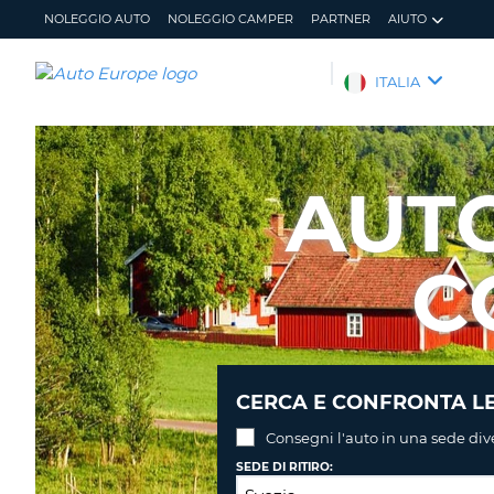
NOLEGGIO AUTO
NOLEGGIO CAMPER
PARTNER
AIUTO
AUTO
ITALIA
EUROPE
NOLEGGIO
AUTO
AUT
NOLEGGIO
CAMPER
C
PARTNER
AIUTO
IL
GESTISCI
MIO
PRENOTAZIONE
ACCOUNT
ITALIA
CERCA E CONFRONTA LE
Consegni l'auto in una sede div
SEDE DI RITIRO: