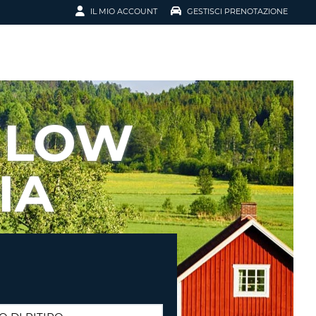
IL MIO ACCOUNT
GESTISCI PRENOTAZIONE
SCI LA
OTAZIONE
IRIZZO EMAIL
IL
 LOW
D
I VOUCHER
IA
ENOTAZIONE
ICATO LA TUA PASSWORD?
NOTAZIONI PIÙ VELOCI
A UN ACCOUNT