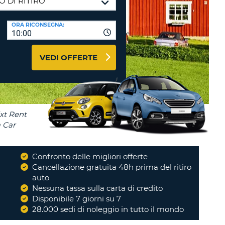
RI
O
I VIAGGIO E AFFILIATI
ORA RICONSEGNA:
WEB
10:00
LOGIN
RE
LO
VEDI OFFERTE
TO
A
RD
RE
LO
O
O
Confronto delle migliori offerte
i
Cancellazione gratuita 48h prima del ritiro
RE
auto
Nessuna tassa sulla carta di credito
Disponibile 7 giorni su 7
28.000 sedi di noleggio in tutto il mondo