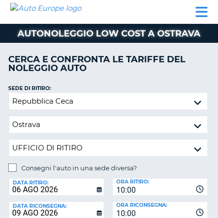
AUTO
NOLEGGIO
NOLEGGIO
NOLEGGIO
PARTNER
AIUTO
EUROPE
AUTO
AUTO
CAMPER
AUTONOLEGGIO LOW COST A OSTRAVA
NOLEGGIO
CAMPER
CERCA E CONFRONTA LE TARIFFE DEL
PARTNER
NOLEGGIO AUTO
NE
AIUTO
SEDE DI RITIRO:
IL
Consegni
MIO
l'auto
ACCOUNT
in
GESTISCI
una
PRENOTAZIONE
sede
diversa?
ITALIA
Consegni l'auto in una sede diversa?
SEDE
ORA RITIRO:
DI
DATA RITIRO:
10:00
RICONSEGNA:
ORA RICONSEGNA:
DATA RICONSEGNA:
10:00