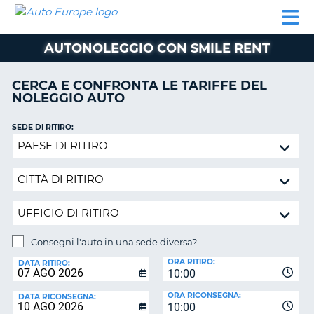
AUTO
NOLEGGIO
NOLEGGIO
NOLEGGIO
PARTNER
AIUTO
EUROPE
AUTO
AUTO
CAMPER
AUTONOLEGGIO CON SMILE RENT
NOLEGGIO
CAMPER
CERCA E CONFRONTA LE TARIFFE DEL
PARTNER
NOLEGGIO AUTO
NE
AIUTO
SEDE DI RITIRO:
IL
Consegni
MIO
l'auto
ACCOUNT
in
GESTISCI
una
PRENOTAZIONE
sede
diversa?
ITALIA
Consegni l'auto in una sede diversa?
SEDE
ORA RITIRO:
DI
DATA RITIRO:
10:00
RICONSEGNA:
ORA RICONSEGNA:
DATA RICONSEGNA:
10:00