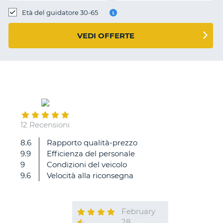
Età del guidatore 30-65
VEDI OFFERTE
12 Recensioni
8.6
Rapporto qualità-prezzo
9.9
Efficienza del personale
9
Condizioni del veicolo
9.6
Velocità alla riconsegna
February
28
T