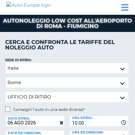
AUTO
NOLEGGIO
NOLEGGIO
NOLEGGIO
PARTNER
AIUTO
EUROPE
AUTO
AUTO
CAMPER
AUTONOLEGGIO LOW COST ALL'AEROPORTO
NOLEGGIO
DI ROMA - FIUMICINO
CAMPER
PARTNER
CERCA E CONFRONTA LE TARIFFE DEL
NE
NOLEGGIO AUTO
AIUTO
IL
SEDE DI RITIRO:
MIO
Consegni
ACCOUNT
l'auto
in
GESTISCI
una
PRENOTAZIONE
sede
ITALIA
diversa?
Consegni l'auto in una sede diversa?
SEDE
ORA RITIRO:
DI
DATA RITIRO:
10:00
RICONSEGNA:
ORA RICONSEGNA:
DATA RICONSEGNA: