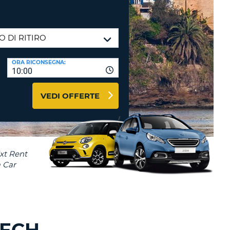
RI
O
I VIAGGIO E AFFILIATI
WEB
LOGIN
RE
LO
ORA RICONSEGNA:
TO
A
10:00
RD
RE
VEDI OFFERTE
LO
O
O
RE
KECH