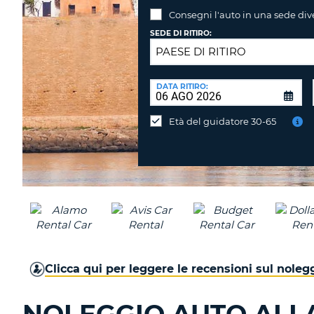
Consegni l'auto in una sede div
SEDE DI RITIRO:
SEDE
DI
DATA RITIRO:
Consegni
RICONSEGNA:
l'auto
Età del guidatore 30-65
in
una
sede
diversa?
Clicca qui per leggere le recensioni sul nole
NOLEGGIO AUTO ALL