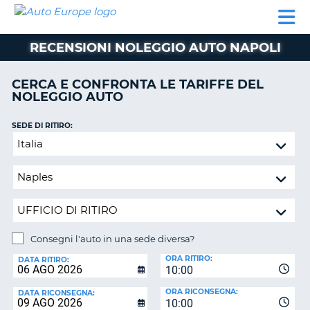
AUTO
NOLEGGIO
NOLEGGIO
NOLEGGIO
PARTNER
AIUTO
EUROPE
AUTO
AUTO
CAMPER
RECENSIONI NOLEGGIO AUTO NAPOLI
NOLEGGIO
CAMPER
CERCA E CONFRONTA LE TARIFFE DEL
PARTNER
NOLEGGIO AUTO
NE
AIUTO
SEDE DI RITIRO:
IL
Consegni
MIO
l'auto
ACCOUNT
in
GESTISCI
una
PRENOTAZIONE
sede
diversa?
ITALIA
Consegni l'auto in una sede diversa?
SEDE
ORA RITIRO:
DI
DATA RITIRO:
10:00
RICONSEGNA:
ORA RICONSEGNA:
DATA RICONSEGNA:
10:00