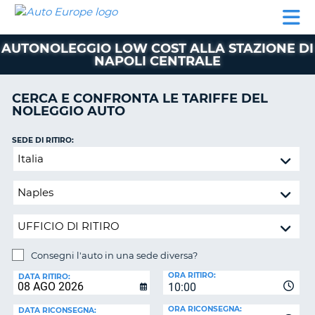
AUTO
NOLEGGIO
NOLEGGIO
NOLEGGIO
PARTNER
AIUTO
EUROPE
AUTO
AUTO
CAMPER
AUTONOLEGGIO LOW COST ALLA STAZIONE DI
NOLEGGIO
NAPOLI CENTRALE
CAMPER
PARTNER
CERCA E CONFRONTA LE TARIFFE DEL
NE
NOLEGGIO AUTO
AIUTO
IL
SEDE DI RITIRO:
MIO
Consegni
ACCOUNT
l'auto
in
GESTISCI
una
PRENOTAZIONE
sede
ITALIA
diversa?
Consegni l'auto in una sede diversa?
SEDE
ORA RITIRO:
DI
DATA RITIRO:
10:00
RICONSEGNA:
ORA RICONSEGNA:
DATA RICONSEGNA: