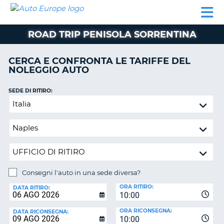
AUTO
NOLEGGIO
NOLEGGIO
NOLEGGIO
PARTNER
AIUTO
EUROPE
AUTO
AUTO
CAMPER
ROAD TRIP PENISOLA SORRENTINA
NOLEGGIO
CAMPER
CERCA E CONFRONTA LE TARIFFE DEL
PARTNER
NOLEGGIO AUTO
NE
AIUTO
SEDE DI RITIRO:
IL
Consegni
MIO
l'auto
ACCOUNT
in
GESTISCI
una
PRENOTAZIONE
sede
diversa?
ITALIA
Consegni l'auto in una sede diversa?
SEDE
ORA RITIRO:
DI
DATA RITIRO:
10:00
RICONSEGNA:
ORA RICONSEGNA:
DATA RICONSEGNA:
10:00