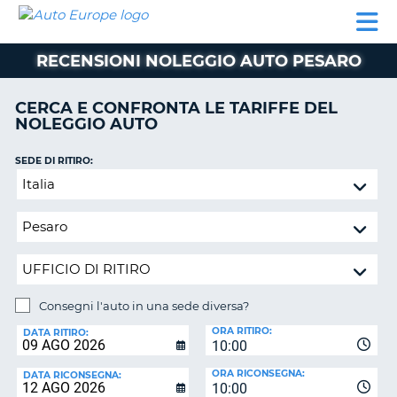
AUTO
NOLEGGIO
NOLEGGIO
NOLEGGIO
PARTNER
AIUTO
EUROPE
AUTO
AUTO
CAMPER
RECENSIONI NOLEGGIO AUTO PESARO
NOLEGGIO
CAMPER
CERCA E CONFRONTA LE TARIFFE DEL
PARTNER
NOLEGGIO AUTO
NE
AIUTO
SEDE DI RITIRO:
IL
Consegni
MIO
l'auto
ACCOUNT
in
GESTISCI
una
PRENOTAZIONE
sede
diversa?
ITALIA
Consegni l'auto in una sede diversa?
SEDE
ORA RITIRO:
DI
DATA RITIRO:
10:00
RICONSEGNA:
ORA RICONSEGNA:
DATA RICONSEGNA:
10:00