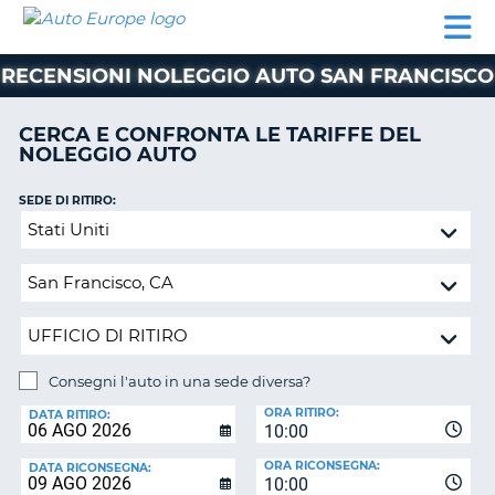
AUTO
NOLEGGIO
NOLEGGIO
NOLEGGIO
PARTNER
AIUTO
EUROPE
AUTO
AUTO
CAMPER
RECENSIONI NOLEGGIO AUTO SAN FRANCISCO
NOLEGGIO
CAMPER
CERCA E CONFRONTA LE TARIFFE DEL
PARTNER
NOLEGGIO AUTO
NE
AIUTO
SEDE DI RITIRO:
IL
Consegni
MIO
l'auto
ACCOUNT
in
GESTISCI
una
PRENOTAZIONE
sede
diversa?
ITALIA
Consegni l'auto in una sede diversa?
SEDE
ORA RITIRO:
DI
DATA RITIRO:
10:00
RICONSEGNA:
ORA RICONSEGNA:
DATA RICONSEGNA:
10:00