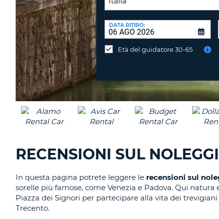
SEDE
DI
DATA RITIRO:
Consegni
RICONSEGNA:
l'auto
Età del guidatore 30-65
in
una
sede
diversa?
RECENSIONI SUL NOLEGGI
In questa pagina potrete leggere le
recensioni sul nole
sorelle più famose, come Venezia e Padova. Qui natura
Piazza dei Signori per partecipare alla vita dei trevigian
Trecento.