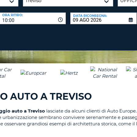
CARATTE
NUOVA
ALMEN
AGENZIE D
PASSWORD
ORA RITIRO:
DATA RICONSEGNA:
UN
10:00
CARATTE
MAIUSCO
ALMEN
MODIFIC
PASSWO
UN
CARATTE
MINUSCO
CANCEL
ALMEN
UN
NUMERO
ALMEN
O AUTO A TREVISO
UN
CARATTE
ggio auto a Treviso
lasciate da alcuni clienti di Auto Europe
SPECIALE
 e urbanizzazione sembrano convivere serenamente e passegg
i e osservare grandiosi esempi di architettura storica, come il 