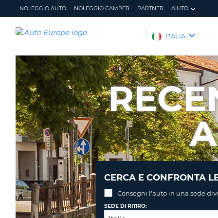
NOLEGGIO AUTO
NOLEGGIO CAMPER
PARTNER
AIUTO
AUTO
ITALIA
EUROPE
NOLEGGIO
AUTO
RECE
NOLEGGIO
CAMPER
A
PARTNER
AIUTO
IL
GESTISCI
MIO
PRENOTAZIONE
ACCOUNT
ITALIA
CERCA E CONFRONTA LE
Consegni l'auto in una sede div
SEDE DI RITIRO: