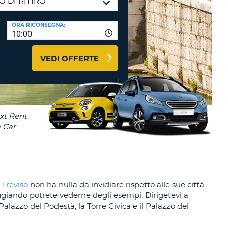
RI
O
I VIAGGIO E AFFILIATI
ORA RICONSEGNA:
WEB
10:00
LOGIN
RE
LO
VEDI OFFERTE
TO
A
RD
RE
LO
O
O
RE
.
Treviso
non ha nulla da invidiare rispetto alle sue città
iando potrete vederne degli esempi. Dirigetevi a
Palazzo del Podestà, la Torre Civica e il Palazzo del