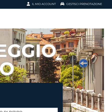
IL MIO ACCOUNT
GESTISCI PRENOTAZIONE
SCI LA
OTAZIONE
IRIZZO EMAIL
IL
EGGIO
D
I VOUCHER
SO
ENOTAZIONE
ICATO LA TUA PASSWORD?
NOTAZIONI PIÙ VELOCI
A UN ACCOUNT