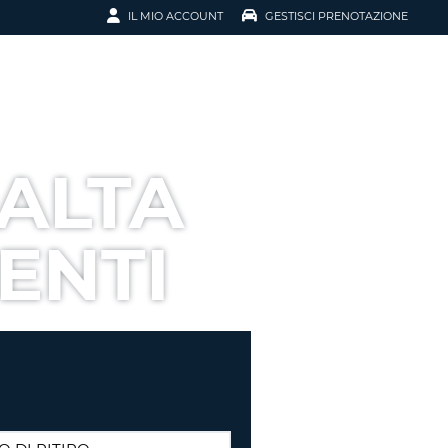
IL MIO ACCOUNT
GESTISCI PRENOTAZIONE
SCI LA
OTAZIONE
IRIZZO EMAIL
IL
MALTA
D
I VOUCHER
ENTI
ENOTAZIONE
ICATO LA TUA PASSWORD?
NOTAZIONI PIÙ VELOCI
A UN ACCOUNT