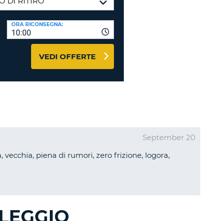
RI
O
I VIAGGIO E AFFILIATI
ORA RICONSEGNA:
WEB
10:00
LOGIN
RE
LO
VEDI OFFERTE
TO
A
RD
RE
LO
O
September 20
O
vecchia, piena di rumori, zero frizione, logora,
RE
OLEGGIO