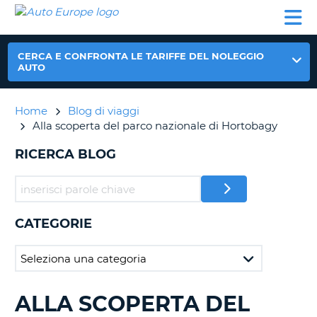
AUTO
NOLEGGIO
NOLEGGIO
NOLEGGIO
PARTNER
AIUTO
EUROPE
AUTO
AUTO
CAMPER
NOLEGGIO
CERCA E CONFRONTA LE TARIFFE DEL NOLEGGIO
CAMPER
AUTO
PARTNER
NE
Home
Blog di viaggi
AIUTO
Alla scoperta del parco nazionale di Hortobagy
IL
MIO
RICERCA BLOG
ACCOUNT
GESTISCI
PRENOTAZIONE
CATEGORIE
ITALIA
ALLA SCOPERTA DEL
RICERCA
BLOG