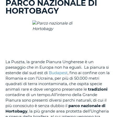
PARCO NAZIONALE DI
IN
CORSO......
HORTOBAGY
La Puszta, la grande Pianura Ungherese è un
paesaggio che in Europa non ha eguali. La pianura si
estende dal sud est di
Budapest
, fino ai confine con la
Romania e con l’Ucraina, per più di 50.000 metri
quadrati di terra incontaminata, che ospita specie
animali rare e dove vengono preservate le
tradizioni
contadine di un tempo.All’interno della Grande
Pianura sono presenti diversi parchi naturali, di cui il
più conosciuto è senza dubbio il
parco nazionale di
Hortobagy
, la più grande area protetta dell’Ungheria
e riserva della biosfera, al cui interno vengono tra
T