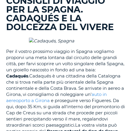
CONSIGLI DI VIAGGIO
BLOG
PER LA SPAGNA.
IN
CORSO......
CADAQUÉS E LA
DOLCEZZA DEL VIVERE
Per il vostro prossimo viaggio in Spagna vogliamo
proporvi una meta lontana dal circuito delle grandi
città, per farvi scoprire un volto singolare della Spagna,
un gioiello nascosto in fondo ad una baia:
Cadaqués
.Cadaqués è una cittadina della Catalogna
che si trova nella parte più orientale della Spagna
continentale e della Costa Brava. Se arrivate in aereo a
Girona, vi consigliamo di noleggiare un'
auto in
aereoporto a Girona
e proseguire verso Figueres. Da
qui, dopo 35 Km, si guida all'interno del promontorio di
Cap de Creus su una strada che procede per piccoli
sentieri precipitando verso il mare, regalandovi
straordinari scorci paesaggistici.La vostra visita può
T