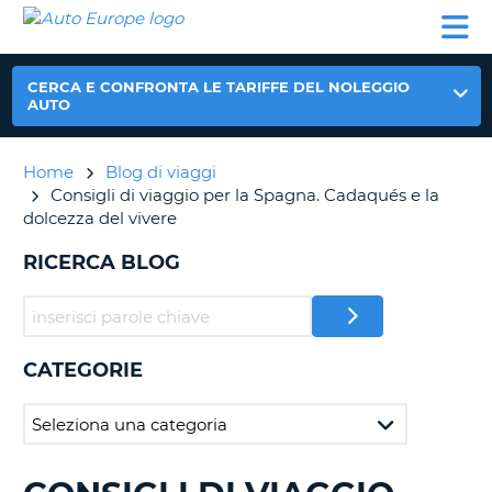
AUTO
NOLEGGIO
NOLEGGIO
NOLEGGIO
PARTNER
AIUTO
EUROPE
AUTO
AUTO
CAMPER
NOLEGGIO
CERCA E CONFRONTA LE TARIFFE DEL NOLEGGIO
CAMPER
AUTO
PARTNER
NE
Home
Blog di viaggi
AIUTO
Consigli di viaggio per la Spagna. Cadaqués e la
IL
dolcezza del vivere
MIO
ACCOUNT
RICERCA BLOG
GESTISCI
PRENOTAZIONE
ITALIA
CATEGORIE
RICERCA