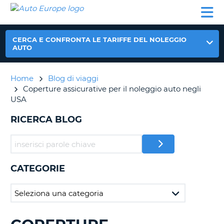
AUTO
NOLEGGIO
NOLEGGIO
NOLEGGIO
PARTNER
AIUTO
EUROPE
AUTO
AUTO
CAMPER
NOLEGGIO
CERCA E CONFRONTA LE TARIFFE DEL NOLEGGIO
CAMPER
AUTO
PARTNER
NE
Home
Blog di viaggi
AIUTO
Coperture assicurative per il noleggio auto negli
IL
USA
MIO
ACCOUNT
RICERCA BLOG
GESTISCI
PRENOTAZIONE
ITALIA
CATEGORIE
RICERCA