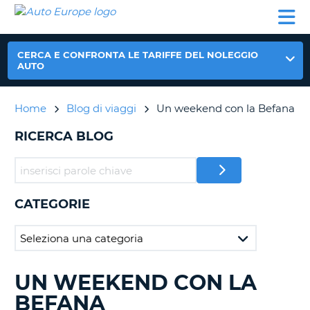
AUTO
NOLEGGIO
NOLEGGIO
NOLEGGIO
PARTNER
AIUTO
EUROPE
AUTO
AUTO
CAMPER
NOLEGGIO
CERCA E CONFRONTA LE TARIFFE DEL NOLEGGIO
CAMPER
AUTO
PARTNER
NE
Home
Blog di viaggi
Un weekend con la Befana
AIUTO
IL
RICERCA BLOG
MIO
ACCOUNT
GESTISCI
PRENOTAZIONE
CATEGORIE
ITALIA
UN WEEKEND CON LA
RICERCA
BLOG
BEFANA
IN