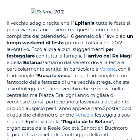
CORSO......
Il vecchio adagio recita che l´
Epifania
tutte le feste si
porta via: sarà anche vero, ma quest´anno, con la
complicità del calendario, il 6 gennaio dà l´avvio ad
un
lungo weekend di festa
prima di tuffarsi nel 2012
lavorativo. Ecco allora alcuni suggerimenti
per
festeggiare
con tutta la famiglia l´
arrivo dei Re Magi
e della
Befana
.Partiamo dal Veneto, dove la festa è
particolarmente sentita, in particolare a
Verona
, con il
tradizionale “
Brusa la vecia
”, rogo tradizionale di un
fantoccio dalle fattezze di una vecchia strega, che sta
a simboleggiare l´anno vecchio che se ne va: nella
centralissima Piazza Bra, ogni anno migliaia di
veronesi e turisti partecipano affascinati a questo rito
di buon auspicio per l´anno appena nato.Spostandoci
di qualche chilometro, anche
Venezia
festeggia a suo
modo l´Epifania con la “
Regata de le Befane
”,
organizzata dalla Reale Società Canottieri Bucintoro,
la più antica società di canottaggio della città
T