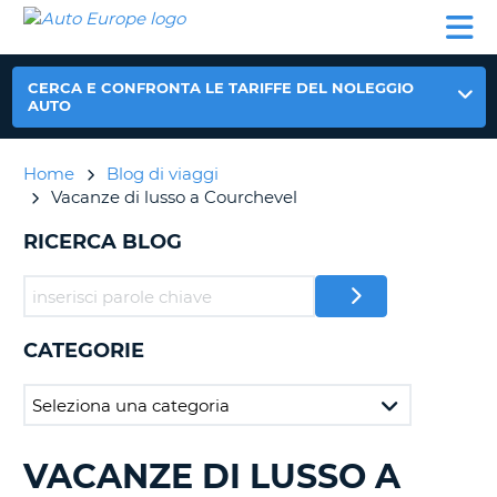
AUTO
NOLEGGIO
NOLEGGIO
NOLEGGIO
PARTNER
AIUTO
EUROPE
AUTO
AUTO
CAMPER
NOLEGGIO
CERCA E CONFRONTA LE TARIFFE DEL NOLEGGIO
CAMPER
AUTO
PARTNER
NE
Home
Blog di viaggi
AIUTO
Vacanze di lusso a Courchevel
IL
MIO
RICERCA BLOG
ACCOUNT
GESTISCI
PRENOTAZIONE
CATEGORIE
ITALIA
VACANZE DI LUSSO A
RICERCA
BLOG