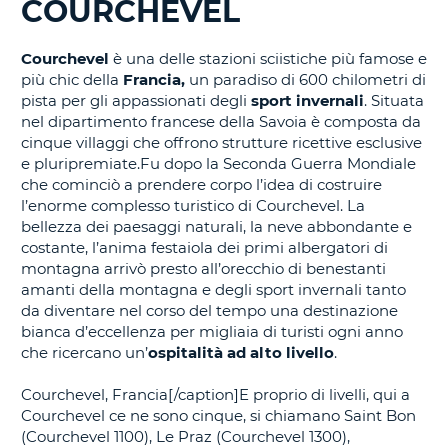
COURCHEVEL
IN
CORSO......
Courchevel
è una delle stazioni sciistiche più famose e
più chic della
Francia,
un paradiso di 600 chilometri di
pista per gli appassionati degli
sport invernali
. Situata
nel dipartimento francese della Savoia è composta da
cinque villaggi che offrono strutture ricettive esclusive
e pluripremiate.Fu dopo la Seconda Guerra Mondiale
che cominciò a prendere corpo l’idea di costruire
l’enorme complesso turistico di Courchevel. La
bellezza dei paesaggi naturali, la neve abbondante e
costante, l’anima festaiola dei primi albergatori di
montagna arrivò presto all’orecchio di benestanti
amanti della montagna e degli sport invernali tanto
da diventare nel corso del tempo una destinazione
bianca d’eccellenza per migliaia di turisti ogni anno
che ricercano un’
ospitalità ad alto livello
.
Courchevel, Francia[/caption]E proprio di livelli, qui a
Courchevel ce ne sono cinque, si chiamano Saint Bon
(Courchevel 1100), Le Praz (Courchevel 1300),
T