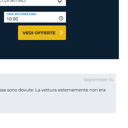
RI
O
I VIAGGIO E AFFILIATI
ORA RICONSEGNA:
WEB
10:00
LOGIN
RE
LO
VEDI OFFERTE
TO
A
RD
RE
LO
O
September 14
O
assa sono dovute: La vettura esternamente non era
RE