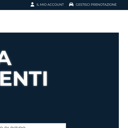
IL MIO ACCOUNT
GESTISCI PRENOTAZIONE
SCI LA
OTAZIONE
IRIZZO EMAIL
IL
A
D
I VOUCHER
ENTI
ENOTAZIONE
ICATO LA TUA PASSWORD?
NOTAZIONI PIÙ VELOCI
A UN ACCOUNT