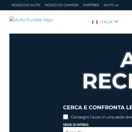
NOLEGGIO AUTO
NOLEGGIO CAMPER
PARTNER
AIUTO
AUTO
ITALIA
EUROPE
NOLEGGIO
AUTO
NOLEGGIO
CAMPER
REC
PARTNER
AIUTO
IL
GESTISCI
MIO
PRENOTAZIONE
ACCOUNT
ITALIA
CERCA E CONFRONTA LE
Consegni l'auto in una sede div
SEDE DI RITIRO: