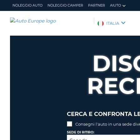
NOLEGGIO AUTO
NOLEGGIO CAMPER
PARTNER
AIUTO
AUTO
ITALIA
EUROPE
NOLEGGIO
AUTO
DIS
NOLEGGIO
CAMPER
REC
PARTNER
AIUTO
IL
GESTISCI
MIO
PRENOTAZIONE
ACCOUNT
ITALIA
CERCA E CONFRONTA LE
Consegni l'auto in una sede div
SEDE DI RITIRO: