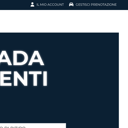
IL MIO ACCOUNT
GESTISCI PRENOTAZIONE
SCI LA
OTAZIONE
IRIZZO EMAIL
IL
NADA
D
I VOUCHER
ENTI
ENOTAZIONE
ICATO LA TUA PASSWORD?
NOTAZIONI PIÙ VELOCI
A UN ACCOUNT