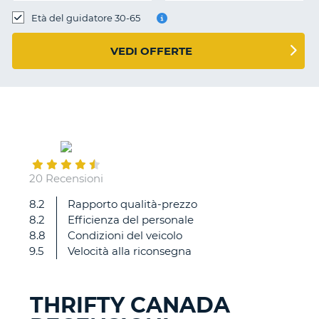
Età del guidatore 30-65
VEDI OFFERTE
September
30
20 Recensioni
8.2
Rapporto qualità-prezzo
Ottima
8.2
Efficienza del personale
8.8
Condizioni del veicolo
9.5
Velocità alla riconsegna
THRIFTY CANADA
T