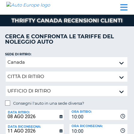
AUTO
NOLEGGIO
NOLEGGIO
NOLEGGIO
PARTNER
AIUTO
EUROPE
AUTO
AUTO
CAMPER
THRIFTY CANADA RECENSIONI CLIENTI
NOLEGGIO
CAMPER
CERCA E CONFRONTA LE TARIFFE DEL
PARTNER
NOLEGGIO AUTO
NE
AIUTO
SEDE DI RITIRO:
IL
Consegni
MIO
l'auto
ACCOUNT
in
GESTISCI
una
PRENOTAZIONE
sede
diversa?
ITALIA
Consegni l'auto in una sede diversa?
SEDE
ORA RITIRO:
DI
DATA RITIRO:
10:00
RICONSEGNA:
ORA RICONSEGNA:
DATA RICONSEGNA:
10:00