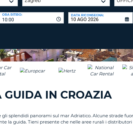
CARATTE
NUOVA
ALMEN
AGENZIE D
PASSWORD
ORA RITIRO:
DATA RICONSEGNA:
UN
10:00
CARATTE
MAIUSCO
ALMEN
MODIFIC
PASSWO
UN
CARATTE
MINUSCO
CANCEL
ALMEN
UN
NUMERO
ALMEN
 GUIDA IN CROAZIA
UN
CARATTE
SPECIALE
gli splendidi panorami sul mar Adriatico. Alcune strade fuori
la guida. Tieni presente che nelle aree rurali i distributori 