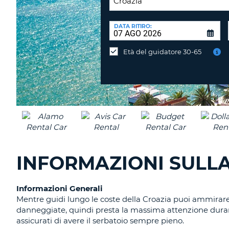
SEDE
DI
DATA RITIRO:
Consegni
RICONSEGNA:
l'auto
Età del guidatore 30-65
in
una
sede
diversa?
INFORMAZIONI SULLA
Informazioni Generali
Mentre guidi lungo le coste della Croazia puoi ammirare 
danneggiate, quindi presta la massima attenzione durante 
assicurati di avere il serbatoio sempre pieno.