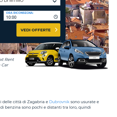
RI
O
I VIAGGIO E AFFILIATI
ORA RICONSEGNA:
WEB
10:00
LOGIN
RE
LO
VEDI OFFERTE
TO
A
RD
RE
LO
O
O
RE
 delle città di Zagabria e
Dubrovnik
sono usurate e
di benzina sono pochi e distanti tra loro, quindi