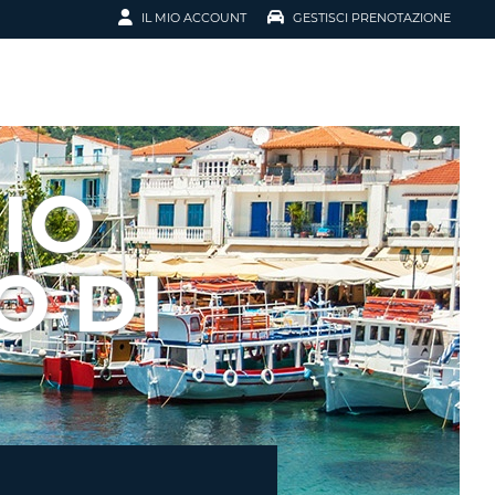
IL MIO ACCOUNT
GESTISCI PRENOTAZIONE
SCI LA
OTAZIONE
IRIZZO EMAIL
IL
IO
D
I VOUCHER
O DI
ENOTAZIONE
ICATO LA TUA PASSWORD?
NOTAZIONI PIÙ VELOCI
A UN ACCOUNT