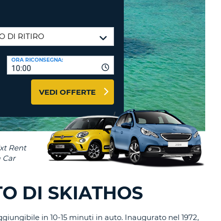
RI
O
I VIAGGIO E AFFILIATI
WEB
LOGIN
RE
LO
ORA RICONSEGNA:
TO
A
10:00
RD
RE
VEDI OFFERTE
LO
O
O
RE
O DI SKIATHOS
giungibile in 10-15 minuti in auto. Inaugurato nel 1972,