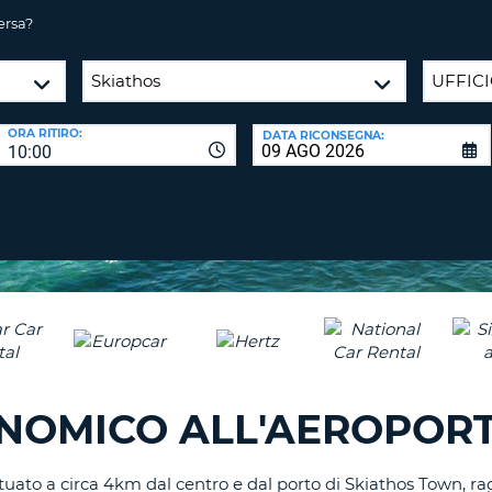
CARATTE
NUOVA
ersa?
ALMEN
AGENZIE D
PASSWORD
UN
CARATTE
MAIUSCO
ORA RITIRO:
DATA RICONSEGNA:
ALMEN
MODIFIC
10:00
PASSWO
UN
CARATTE
MINUSCO
CANCEL
ALMEN
UN
NUMERO
ALMEN
UN
CARATTE
SPECIALE
NOMICO ALL'AEROPORT
uato a circa 4km dal centro e dal porto di Skiathos Town, rag