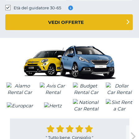
Età del guidatore 30-65
VEDI OFFERTE
"
Tutto bene. Consiglio
"
T