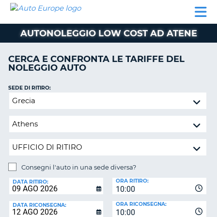
AUTO
NOLEGGIO
NOLEGGIO
NOLEGGIO
PARTNER
AIUTO
EUROPE
AUTO
AUTO
CAMPER
AUTONOLEGGIO LOW COST AD ATENE
NOLEGGIO
CAMPER
CERCA E CONFRONTA LE TARIFFE DEL
PARTNER
NOLEGGIO AUTO
NE
AIUTO
SEDE DI RITIRO:
IL
Consegni
MIO
l'auto
ACCOUNT
in
GESTISCI
una
PRENOTAZIONE
sede
diversa?
ITALIA
Consegni l'auto in una sede diversa?
SEDE
ORA RITIRO:
DI
DATA RITIRO:
10:00
RICONSEGNA:
ORA RICONSEGNA:
DATA RICONSEGNA:
10:00