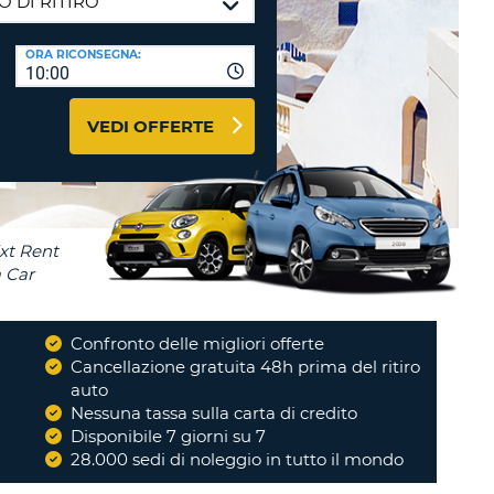
RI
O
I VIAGGIO E AFFILIATI
ORA RICONSEGNA:
WEB
10:00
LOGIN
RE
LO
VEDI OFFERTE
TO
A
RD
RE
LO
O
O
Confronto delle migliori offerte
i
Cancellazione gratuita 48h prima del ritiro
RE
auto
Nessuna tassa sulla carta di credito
Disponibile 7 giorni su 7
28.000 sedi di noleggio in tutto il mondo