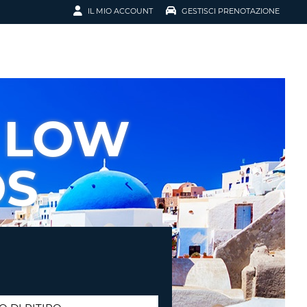
IL MIO ACCOUNT
GESTISCI PRENOTAZIONE
SCI LA
OTAZIONE
IRIZZO EMAIL
IL
 LOW
D
I VOUCHER
OS
ENOTAZIONE
ICATO LA TUA PASSWORD?
NOTAZIONI PIÙ VELOCI
A UN ACCOUNT