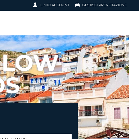
IL MIO ACCOUNT
GESTISCI PRENOTAZIONE
SCI LA
OTAZIONE
IRIZZO EMAIL
IL
 LOW
D
I VOUCHER
OS
ENOTAZIONE
ICATO LA TUA PASSWORD?
NOTAZIONI PIÙ VELOCI
A UN ACCOUNT