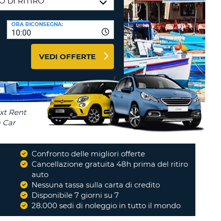
RI
O
I VIAGGIO E AFFILIATI
ORA RICONSEGNA:
WEB
10:00
LOGIN
RE
LO
VEDI OFFERTE
TO
A
RD
RE
LO
O
O
Confronto delle migliori offerte
i
Cancellazione gratuita 48h prima del ritiro
RE
auto
Nessuna tassa sulla carta di credito
Disponibile 7 giorni su 7
28.000 sedi di noleggio in tutto il mondo