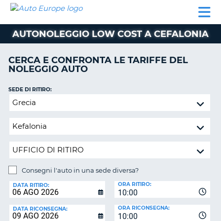
AUTO
NOLEGGIO
NOLEGGIO
NOLEGGIO
PARTNER
AIUTO
EUROPE
AUTO
AUTO
CAMPER
AUTONOLEGGIO LOW COST A CEFALONIA
NOLEGGIO
CAMPER
CERCA E CONFRONTA LE TARIFFE DEL
PARTNER
NOLEGGIO AUTO
NE
AIUTO
SEDE DI RITIRO:
IL
Consegni
MIO
l'auto
ACCOUNT
in
GESTISCI
una
PRENOTAZIONE
sede
diversa?
ITALIA
Consegni l'auto in una sede diversa?
SEDE
ORA RITIRO:
DI
DATA RITIRO:
10:00
RICONSEGNA:
ORA RICONSEGNA:
DATA RICONSEGNA:
10:00