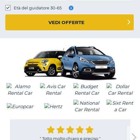
Età del guidatore 30-65
VEDI OFFERTE
"
Totto molto chiaro e preciso
"
T