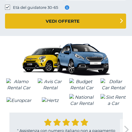
Età del guidatore 30-65
VEDI OFFERTE
"
Assistenza con numero italiano non a pagamento
T