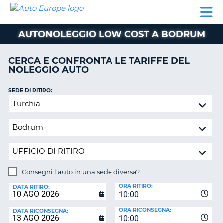
AUTO
NOLEGGIO
NOLEGGIO
NOLEGGIO
PARTNER
AIUTO
EUROPE
AUTO
AUTO
CAMPER
AUTONOLEGGIO LOW COST A BODRUM
NOLEGGIO
CAMPER
CERCA E CONFRONTA LE TARIFFE DEL
PARTNER
NOLEGGIO AUTO
NE
AIUTO
SEDE DI RITIRO:
IL
Consegni
MIO
l'auto
ACCOUNT
in
GESTISCI
una
PRENOTAZIONE
sede
diversa?
ITALIA
Consegni l'auto in una sede diversa?
SEDE
ORA RITIRO:
DI
DATA RITIRO:
10:00
RICONSEGNA:
ORA RICONSEGNA:
DATA RICONSEGNA:
10:00