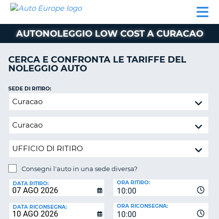
AUTO
NOLEGGIO
NOLEGGIO
NOLEGGIO
PARTNER
AIUTO
EUROPE
AUTO
AUTO
CAMPER
AUTONOLEGGIO LOW COST A CURACAO
NOLEGGIO
CAMPER
CERCA E CONFRONTA LE TARIFFE DEL
PARTNER
NOLEGGIO AUTO
NE
AIUTO
SEDE DI RITIRO:
IL
Consegni
MIO
l'auto
ACCOUNT
in
GESTISCI
una
PRENOTAZIONE
sede
diversa?
ITALIA
Consegni l'auto in una sede diversa?
SEDE
ORA RITIRO:
DI
DATA RITIRO:
10:00
RICONSEGNA:
ORA RICONSEGNA:
DATA RICONSEGNA:
10:00