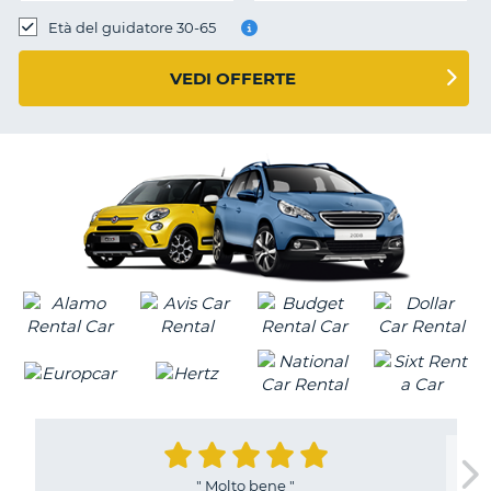
Età del guidatore 30-65
VEDI OFFERTE
"
Molto bene
"
T