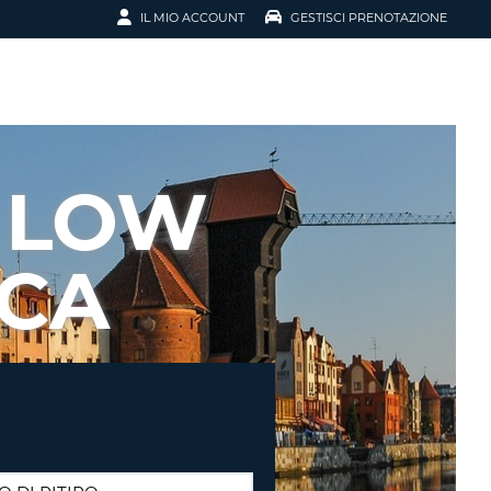
IL MIO ACCOUNT
GESTISCI PRENOTAZIONE
SCI LA
OTAZIONE
IRIZZO EMAIL
IL
 LOW
D
I VOUCHER
ICA
ENOTAZIONE
ICATO LA TUA PASSWORD?
NOTAZIONI PIÙ VELOCI
A UN ACCOUNT