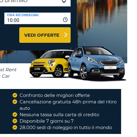
RI
O
I VIAGGIO E AFFILIATI
ORA RICONSEGNA:
WEB
10:00
LOGIN
RE
LO
VEDI OFFERTE
TO
A
RD
RE
LO
O
O
Confronto delle migliori offerte
i
Cancellazione gratuita 48h prima del ritiro
RE
auto
Nessuna tassa sulla carta di credito
Disponibile 7 giorni su 7
28.000 sedi di noleggio in tutto il mondo