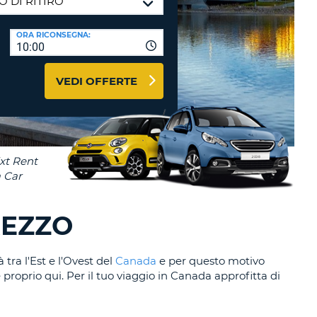
RI
O
I VIAGGIO E AFFILIATI
ORA RICONSEGNA:
WEB
10:00
LOGIN
RE
LO
VEDI OFFERTE
TO
A
RD
RE
LO
O
O
REZZO
RE
tra l'Est e l'Ovest del
Canada
e per questo motivo
proprio qui. Per il tuo viaggio in Canada approfitta di