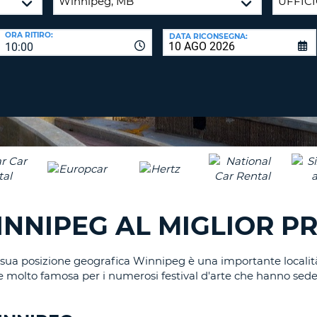
CARATTE
NUOVA
ALMEN
AGENZIE D
PASSWORD
ORA RITIRO:
DATA RICONSEGNA:
UN
10:00
CARATTE
MAIUSCO
ALMEN
MODIFIC
PASSWO
UN
CARATTE
MINUSCO
CANCEL
ALMEN
UN
NUMERO
ALMEN
NNIPEG AL MIGLIOR P
UN
CARATTE
SPECIALE
 sua posizione geografica Winnipeg è una importante località 
e molto famosa per i numerosi festival d'arte che hanno sede 