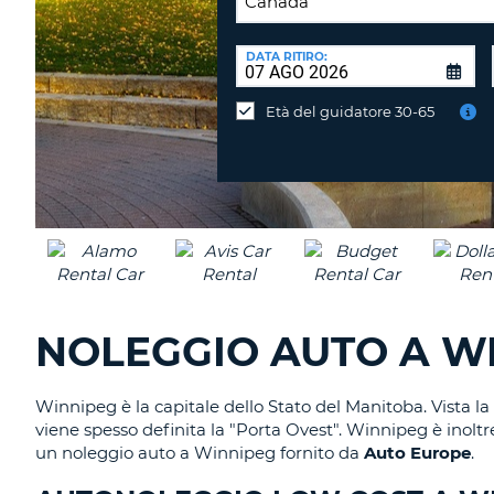
SEDE
DI
DATA RITIRO:
Consegni
RICONSEGNA:
l'auto
Età del guidatore 30-65
in
una
sede
diversa?
NOLEGGIO AUTO A WI
Winnipeg è la capitale dello Stato del Manitoba. Vista la
viene spesso definita la "Porta Ovest". Winnipeg è inoltr
un noleggio auto a Winnipeg fornito da
Auto Europe
.