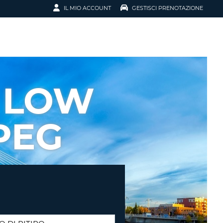
IL MIO ACCOUNT
GESTISCI PRENOTAZIONE
SCI LA
OTAZIONE
IRIZZO EMAIL
IL
 LOW
D
I VOUCHER
PEG
ENOTAZIONE
ICATO LA TUA PASSWORD?
NOTAZIONI PIÙ VELOCI
A UN ACCOUNT